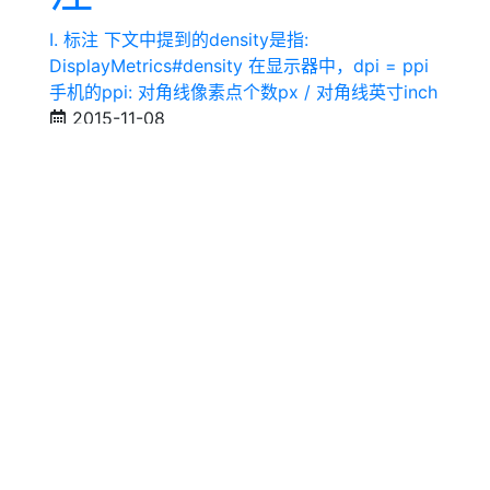
I. 标注 下文中提到的density是指:
DisplayMetrics#density 在显示器中，dpi = ppi
手机的ppi: 对角线像素点个数px / 对角线英寸inch
2015-11-08
Android UI交互
#9patch
#density
#densityDPI
#dp
#dpi
#ppi
DexGuard、
Proguard、Multi-
dex
Proguard与DexGuard是同一团队开发的
2015-11-04
Android机制
#Android
#Proguard
#Build
#Gradle