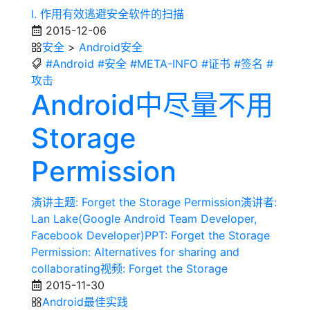
I. 作用有效逃避安全软件的扫描
2015-12-06
安全
>
Android安全
#Android
#安全
#META-INFO
#证书
#签名
#
攻击
Android中尽量不用
Storage
Permission
演讲主题: Forget the Storage Permission演讲者:
Lan Lake(Google Android Team Developer,
Facebook Developer)PPT: Forget the Storage
Permission: Alternatives for sharing and
collaborating视频: Forget the Storage
2015-11-30
Android最佳实践