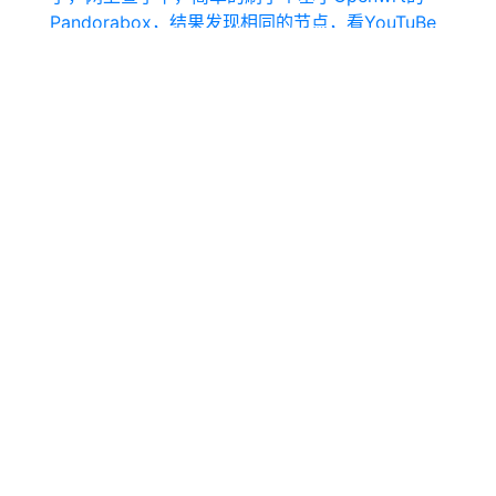
Pandorabox，结果发现相同的节点，看YouTuBe
连720p都卡成了翔，还不如我之前WR720N来得
稳定，严重影响工作效率，于是就倒腾起来，决定
还是刷官网的OpenWrt。刷完官网
2016-04-24
OpenWrt
#翻墙
#OpenWrt
#ShadowSocks
#Newifi
《一出好戏》观后
感
看电影前其实还略犹豫，无论是别人的影评还是预
告片来看，都感觉没有那种想要立马去电影院看的
感觉，不过看朋友发了朋友圈，今天也在家将近荒
废了快一天了，感吃饱晚饭，看了眼时间快21:20
了，再不看估计就不去看了，还是去看看吧，于是
便买了21:30分的票，匆匆的赶往附近的电影院观
影。